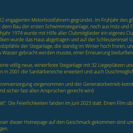
2 engagierten Motorbootfahrern gegründet. Im Frühjahr des gl
t dem Bau der ersten Schwimmsteganlage, noch aus Holz und 
ühjahr 1974 wurde mit Hilfe aller Clubmitglieder ein eigenes C
Balken wurde das Haus abgetragen und auf der Schleuseninsel G
olzpfähle der Steganlage, die ständig im Winter hoch froren, un
 Wasser gebracht werden musste, einer Erneuerung bedurften
ne völlig neue, winterfeste Steganlage mit 32 Liegeplätzen und
n in 2001 die Sanitärbereiche erweitert und auch Duschmöglic
Stromversorgung vorgenommen und der Generatorbetrieb konnte
und sicher fast allen Ansprüchen gerecht wird.
t". Die Feierlichkeiten fanden im Juni 2023 statt. Einen Film ü
eser dieser Homepage auf den Geschmack gekommen sind und 
gen.