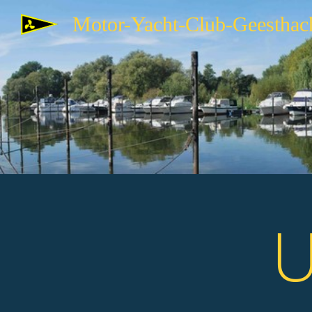
Motor-Yacht-Club-Geesthac
U