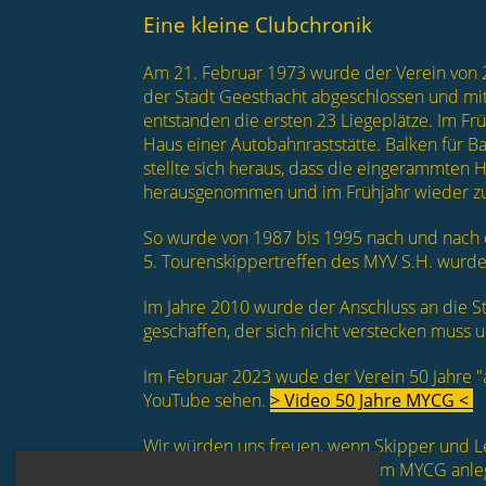
Eine kleine Clubchronik
Am 21. Februar 1973 wurde der Verein von 2
der Stadt Geesthacht abgeschlossen und mi
entstanden die ersten 23 Liegeplätze. Im Fr
Haus einer Autobahnraststätte. Balken für 
stellte sich heraus, dass die eingerammten H
herausgenommen und im Frühjahr wieder zu
So wurde von 1987 bis 1995 nach und nach ei
5. Tourenskippertreffen des MYV S.H. wurde
Im Jahre 2010 wurde der Anschluss an die 
geschaffen, der sich nicht verstecken muss 
Im Februar 2023 wude der Verein 50 Jahre "al
YouTube sehen.
> Video 50 Jahre MYCG <
Wir
würden uns freuen, wenn Skipper und L
Schleuseninsel Geesthacht beim MYCG anle